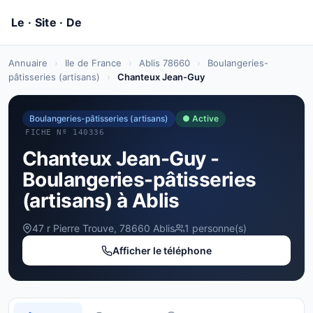
Annuaire
›
Ile de France
›
Ablis 78660
›
Boulangeries-
pâtisseries (artisans)
›
Chanteux Jean-Guy
Boulangeries-pâtisseries (artisans)
● Active
FICHE Nº 140336
Chanteux Jean-Guy -
Boulangeries-pâtisseries
(artisans) à Ablis
47 r Pierre Trouve, 78660 Ablis
1 personne(s)
Afficher le téléphone