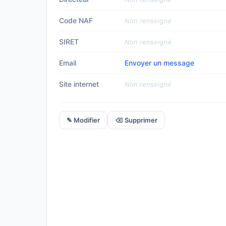
Code NAF
Non renseigné
SIRET
Non renseigné
Email
Envoyer un message
Site internet
Non renseigné
✎ Modifier
⌫ Supprimer