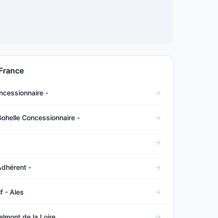
France
cessionnaire -
Gohelle Concessionnaire -
dhérent -
f - Ales
lmont de la Loire