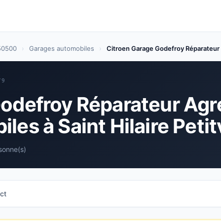
 50500
›
Garages automobiles
›
Citroen Garage Godefroy Réparateur
79
odefroy Réparateur Agr
es à Saint Hilaire Petitv
sonne(s)
ct