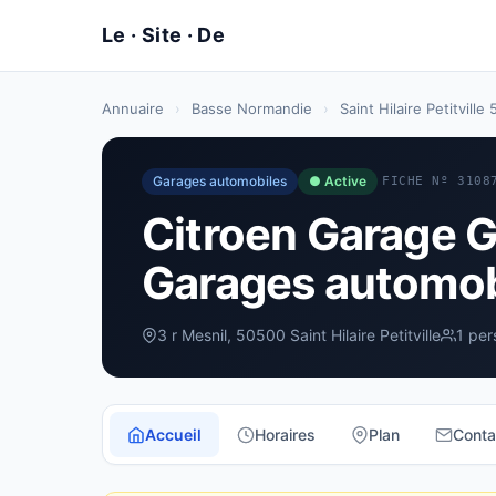
Annuaire
›
Basse Normandie
›
Saint Hilaire Petitville
Garages automobiles
● Active
FICHE Nº 3108
Citroen Garage G
Garages automobil
3 r Mesnil, 50500 Saint Hilaire Petitville
1 per
Accueil
Horaires
Plan
Conta