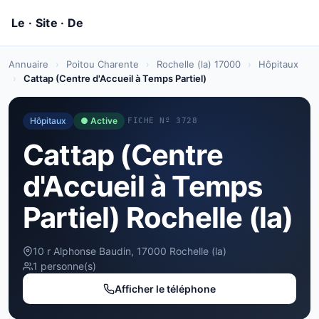
Annuaire
›
Poitou Charente
›
Rochelle (la) 17000
›
Hôpitaux
›
Cattap (Centre d'Accueil à Temps Partiel)
Hôpitaux
● Active
FICHE Nº 3728
Cattap (Centre
d'Accueil à Temps
Partiel) Rochelle (la)
10 r Alphonse Baudin, 17000 Rochelle (la)
1 personne(s)
Afficher le téléphone