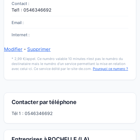
Contact :
Tel1 :
0546346692
Email :
Internet :
Modifier
-
Supprimer
* 2,99 €/appel. Ce numéro valable 10 minutes n'est pas le numéro du
destinataire mais le numéro d'un service permettant la mise en relation
avec celui-ci. Ce service édité par le-site-de.com.
Pourquoi ce numero ?
Contacter par téléphone
Tél 1 :
0546346692
Entreprises à ROCHELLE (LA)