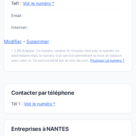
Tel1 :
Voir le numéro *
Email :
Internet :
Modifier
-
Supprimer
* 2,99 €/appel. Ce numéro valable 10 minutes n'est pas le numéro du
destinataire mais le numéro d'un service permettant la mise en relation
avec celui-ci. Ce service édité par le-site-de.com.
Pourquoi ce numero ?
Contacter par téléphone
Tél 1 :
Voir le numéro *
Entreprises à NANTES