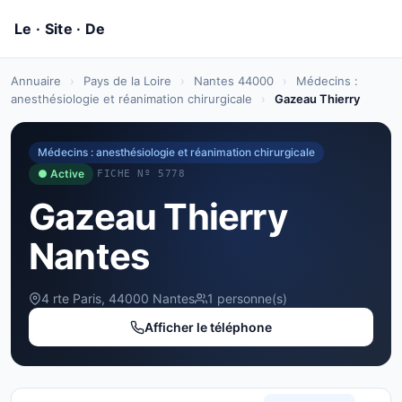
Annuaire
›
Pays de la Loire
›
Nantes 44000
›
Médecins :
anesthésiologie et réanimation chirurgicale
›
Gazeau Thierry
Médecins : anesthésiologie et réanimation chirurgicale
● Active
FICHE Nº 5778
Gazeau Thierry
Nantes
4 rte Paris, 44000 Nantes
1 personne(s)
Afficher le téléphone