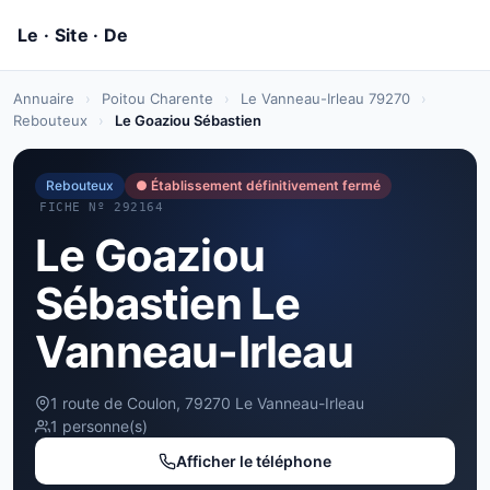
Annuaire
›
Poitou Charente
›
Le Vanneau-Irleau 79270
›
Rebouteux
›
Le Goaziou Sébastien
Rebouteux
● Établissement définitivement fermé
FICHE Nº 292164
Le Goaziou
Sébastien Le
Vanneau-Irleau
1 route de Coulon, 79270 Le Vanneau-Irleau
1 personne(s)
Afficher le téléphone