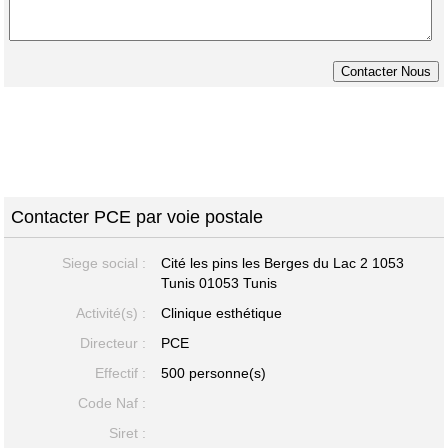
Contacter PCE par voie postale
Siege social :
Cité les pins les Berges du Lac 2 1053
Tunis
01053 Tunis
Activité(s) :
Clinique esthétique
Directeur :
PCE
Effectif :
500 personne(s)
Code Naf :
Siret :