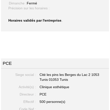
Dimanche :
Fermé
Précision sur les horaires :
Horaires validés par l'entreprise
.
PCE
Siege social :
Cité les pins les Berges du Lac 2 1053
Tunis 01053 Tunis
Activité(s) :
Clinique esthétique
Directeur :
PCE
Effectif :
500 personne(s)
Code Naf :