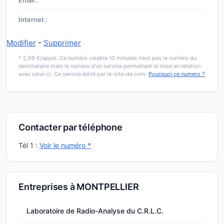
Email :
Internet :
Modifier
-
Supprimer
* 2,99 €/appel. Ce numéro valable 10 minutes n'est pas le numéro du
destinataire mais le numéro d'un service permettant la mise en relation
avec celui-ci. Ce service édité par le-site-de.com.
Pourquoi ce numero ?
Contacter par téléphone
Tél 1 :
Voir le numéro *
Entreprises à MONTPELLIER
Laboratoire de Radio-Analyse du C.R.L.C.