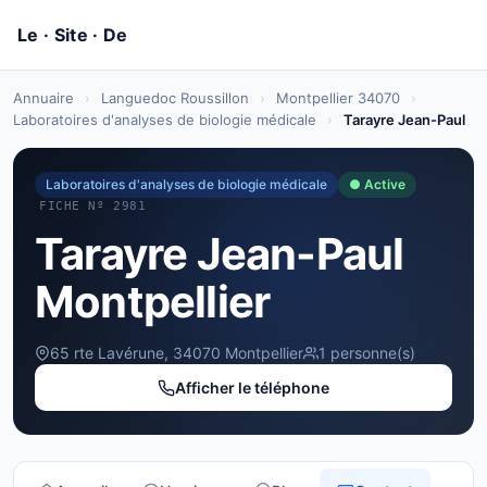
Annuaire
›
Languedoc Roussillon
›
Montpellier 34070
›
Laboratoires d'analyses de biologie médicale
›
Tarayre Jean-Paul
Laboratoires d'analyses de biologie médicale
● Active
FICHE Nº 2981
Tarayre Jean-Paul
Montpellier
65 rte Lavérune, 34070 Montpellier
1 personne(s)
Afficher le téléphone