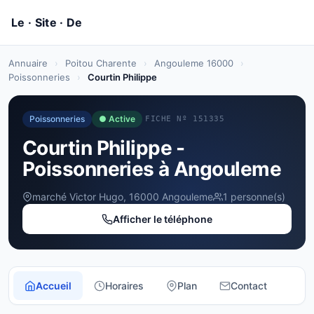
Annuaire
›
Poitou Charente
›
Angouleme 16000
›
Poissonneries
›
Courtin Philippe
Poissonneries
● Active
FICHE Nº 151335
Courtin Philippe -
Poissonneries à Angouleme
marché Victor Hugo, 16000 Angouleme
1 personne(s)
Afficher le téléphone
Accueil
Horaires
Plan
Contact