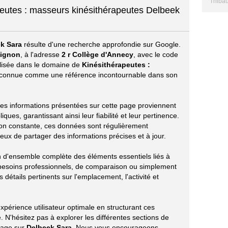
Thibau
peutes : masseurs kinésithérapeutes Delbeek
k Sara
résulte d'une recherche approfondie sur Google.
ignon
, à l'adresse
2 r Collège d'Annecy
, avec le code
ialisée dans le domaine de
Kinésithérapeutes :
connue comme une référence incontournable dans son
s les informations présentées sur cette page proviennent
ues, garantissant ainsi leur fiabilité et leur pertinence.
ion constante, ces données sont régulièrement
eux de partager des informations précises et à jour.
on d'ensemble complète des éléments essentiels liés à
besoins professionnels, de comparaison ou simplement
 détails pertinents sur l'emplacement, l'activité et
périence utilisateur optimale en structurant ces
 N'hésitez pas à explorer les différentes sections de
tage sur
Delbeek Sara
. Nous vous encourageons