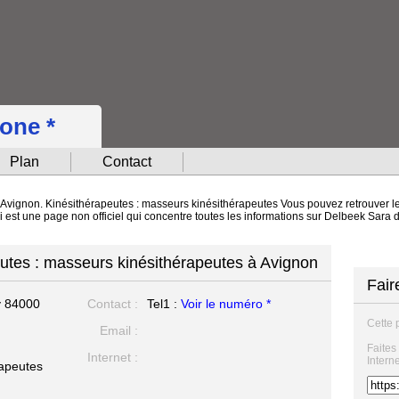
hone *
Plan
Contact
 Avignon. Kinésithérapeutes : masseurs kinésithérapeutes Vous pouvez retrouver le
ci est une page non officiel qui concentre toutes les informations sur Delbeek Sara
utes : masseurs kinésithérapeutes à Avignon
Fair
y
84000
Contact :
Tel1 :
Voir le numéro *
Cette 
Email :
Faites
Internet :
Intern
rapeutes