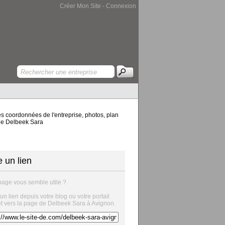
Créer Mon Site
-
Connexion
s coordonnées de l'entreprise, photos, plan
 de Delbeek Sara
e un lien
page vous semble utile ?
 un lien depuis votre blog ou votre portail
et vers la page de Delbeek Sara à Avignon.