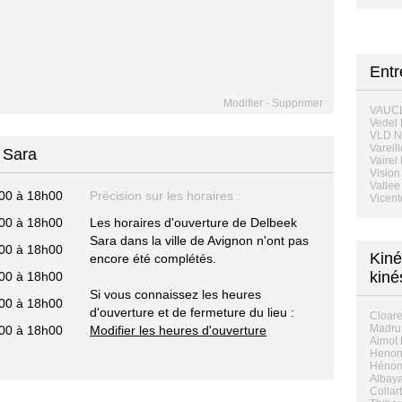
Ent
Modifier
-
Supprimer
VAUC
Vedel 
VLD 
Vareil
 Sara
Vairel
Vision
Valle
00 à 18h00
Précision sur les horaires :
Vicent
00 à 18h00
Les horaires d'ouverture de Delbeek
Sara dans la ville de Avignon n'ont pas
00 à 18h00
Kiné
encore été complétés.
kiné
00 à 18h00
Si vous connaissez les heures
00 à 18h00
d'ouverture et de fermeture du lieu :
Cloar
Madru 
00 à 18h00
Modifier les heures d'ouverture
Aimot 
Henon 
Hénon 
Albaya
Collar