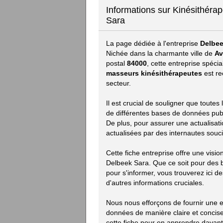
Informations sur Kinésithéra
Sara
La page dédiée à l'entreprise
Delbee
Nichée dans la charmante ville de
Av
postal
84000
, cette entreprise spéc
masseurs kinésithérapeutes
est re
secteur.
Il est crucial de souligner que toute
de différentes bases de données publiq
De plus, pour assurer une actualisat
actualisées par des internautes souci
Cette fiche entreprise offre une visi
Delbeek Sara. Que ce soit pour des 
pour s'informer, vous trouverez ici des
d'autres informations cruciales.
Nous nous efforçons de fournir une ex
données de manière claire et concise.
cette fiche pour en apprendre davan