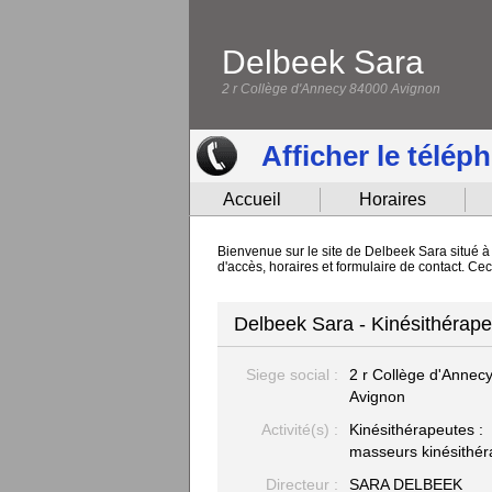
Delbeek Sara
2 r Collège d'Annecy 84000 Avignon
Afficher le télép
Accueil
Horaires
Bienvenue sur le site de Delbeek Sara situé à
d'accès, horaires et formulaire de contact. Ce
Delbeek Sara - Kinésithérape
Siege social :
2 r Collège d'Annec
Avignon
Activité(s) :
Kinésithérapeutes :
masseurs kinésithé
Directeur :
SARA DELBEEK