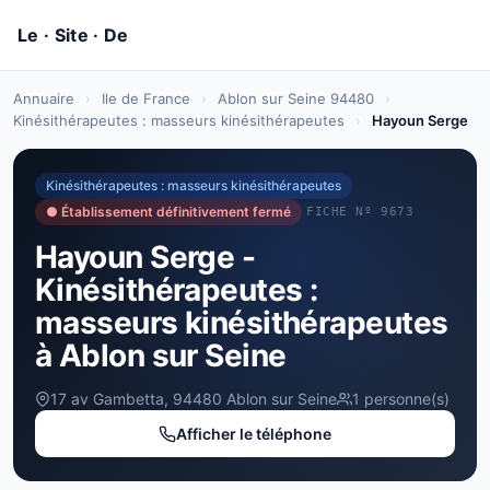
Annuaire
›
Ile de France
›
Ablon sur Seine 94480
›
Kinésithérapeutes : masseurs kinésithérapeutes
›
Hayoun Serge
Kinésithérapeutes : masseurs kinésithérapeutes
● Établissement définitivement fermé
FICHE Nº 9673
Hayoun Serge -
Kinésithérapeutes :
masseurs kinésithérapeutes
à Ablon sur Seine
17 av Gambetta, 94480 Ablon sur Seine
1 personne(s)
Afficher le téléphone