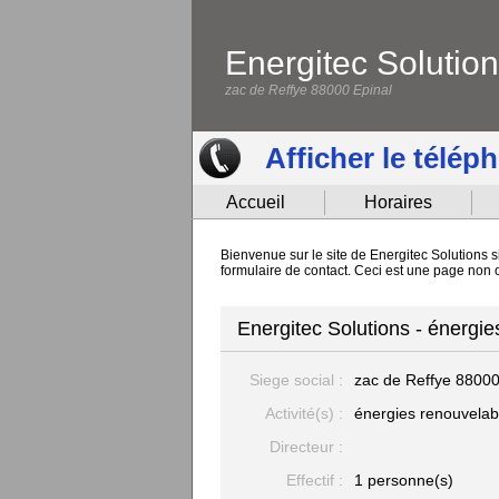
Energitec Solutio
zac de Reffye 88000 Epinal
Afficher le télép
Accueil
Horaires
Bienvenue sur le site de Energitec Solutions s
formulaire de contact. Ceci est une page non o
Energitec Solutions - énergie
Siege social :
zac de Reffye
88000
Activité(s) :
énergies renouvelab
Directeur :
Effectif :
1 personne(s)