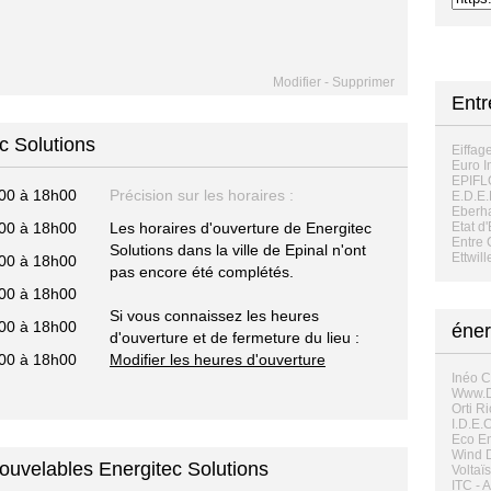
Modifier
-
Supprimer
Entr
c Solutions
Eiffag
Euro 
EPIF
00 à 18h00
Précision sur les horaires :
E.D.E.
Eberha
00 à 18h00
Les horaires d'ouverture de Energitec
Etat d
Entre 
Solutions dans la ville de Epinal n'ont
Ettwill
00 à 18h00
pas encore été complétés.
00 à 18h00
Si vous connaissez les heures
00 à 18h00
éner
d'ouverture et de fermeture du lieu :
00 à 18h00
Modifier les heures d'ouverture
Inéo C
Www.D
Orti R
I.D.E.
Eco En
Wind D
nouvelables Energitec Solutions
Voltaï
ITC - 