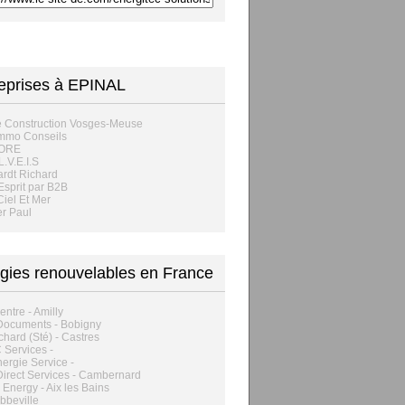
eprises à EPINAL
e Construction Vosges-Meuse
Immo Conseils
LORE
L.V.E.I.S
rdt Richard
'Esprit par B2B
Ciel Et Mer
er Paul
gies renouvelables en France
entre - Amilly
ocuments - Bobigny
ichard (Sté) - Castres
C Services -
ergie Service -
irect Services - Cambernard
s Energy - Aix les Bains
Abbeville