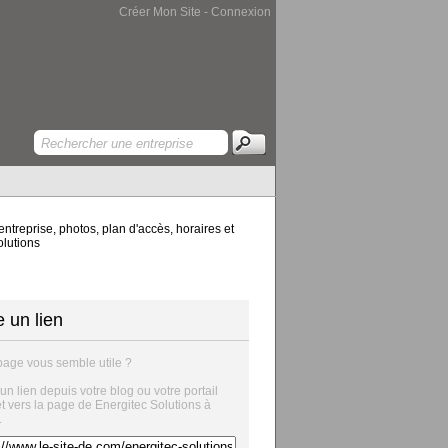
Créer Mon Site
-
Connexion
ntreprise, photos, plan d'accès, horaires et
olutions
e un lien
page vous semble utile ?
 un lien depuis votre blog ou votre portail
et vers la page de Energitec Solutions à
.