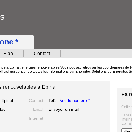
ns
hone *
Plan
Contact
itué à Epinal. énergies renouvelables Vous pouvez retrouver les coordonnées de l'e
fficiel qui concentre toutes les informations sur Energitec Solutions de Energitec S
s renouvelables à Epinal
Fair
 Epinal
Contact :
Tel1 :
Voir le numéro *
Cette 
les
Email :
Envoyer un mail
Faites
Internet :
Intern
Epinal