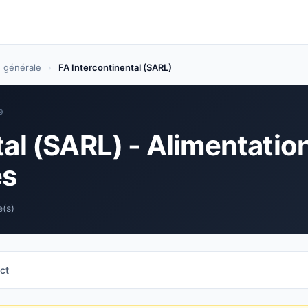
n générale
›
FA Intercontinental (SARL)
9
tal (SARL) - Alimentatio
es
e(s)
ct