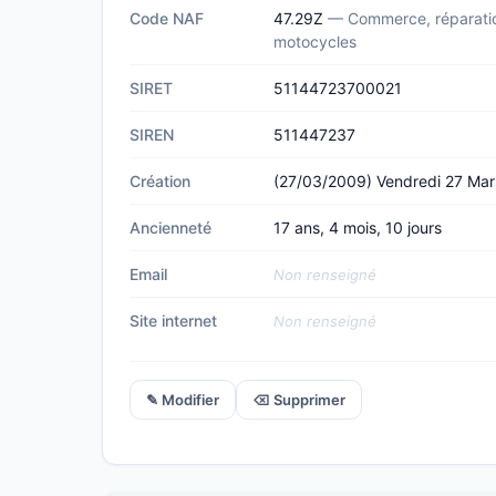
Code NAF
47.29Z
— Commerce, réparatio
motocycles
SIRET
51144723700021
SIREN
511447237
Création
(27/03/2009) Vendredi 27 Ma
Ancienneté
17 ans, 4 mois, 10 jours
Email
Non renseigné
Site internet
Non renseigné
✎ Modifier
⌫ Supprimer