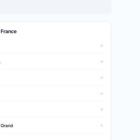
 France
s
e Grand