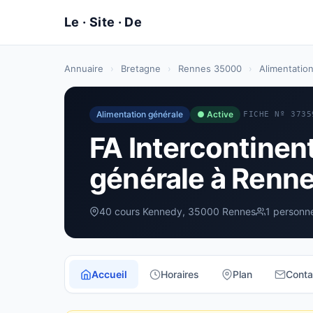
Annuaire
›
Bretagne
›
Rennes 35000
›
Alimentatio
Alimentation générale
● Active
FICHE Nº 3735
FA Intercontinen
générale à Renn
40 cours Kennedy, 35000 Rennes
1 personn
Accueil
Horaires
Plan
Conta