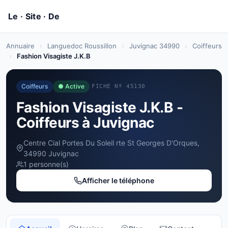
Annuaire
›
Languedoc Roussillon
›
Juvignac 34990
›
Coiffeurs
›
Fashion Visagiste J.K.B
Coiffeurs
● Active
FICHE Nº 45130
Fashion Visagiste J.K.B -
Coiffeurs à Juvignac
Centre Cial Portes Du Soleil rte St Georges D'Orques,
34990 Juvignac
1 personne(s)
Afficher le téléphone