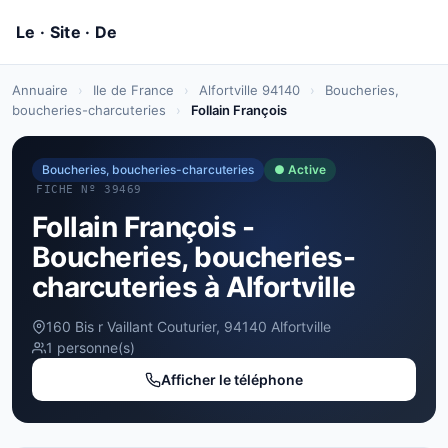
Annuaire
›
Ile de France
›
Alfortville 94140
›
Boucheries,
boucheries-charcuteries
›
Follain François
Boucheries, boucheries-charcuteries
● Active
FICHE Nº 39469
Follain François -
Boucheries, boucheries-
charcuteries à Alfortville
160 Bis r Vaillant Couturier, 94140 Alfortville
1 personne(s)
Afficher le téléphone