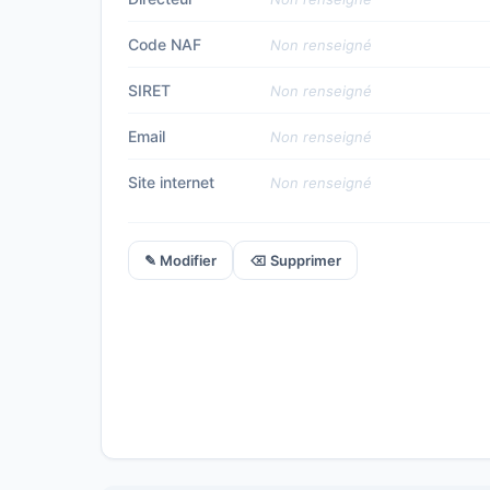
Code NAF
Non renseigné
SIRET
Non renseigné
Email
Non renseigné
Site internet
Non renseigné
✎ Modifier
⌫ Supprimer