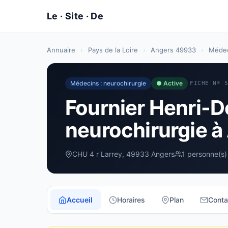
Annuaire
›
Pays de la Loire
›
Angers 49933
›
Médec
Médecins : neurochirurgie
● Active
FICHE Nº 
Fournier Henri-D
neurochirurgie à
CHU 4 r Larrey, 49933 Angers
1 personne(s)
Accueil
Horaires
Plan
Conta