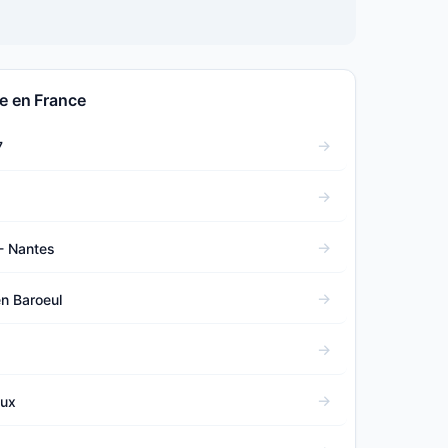
e en France
7
- Nantes
n Baroeul
aux