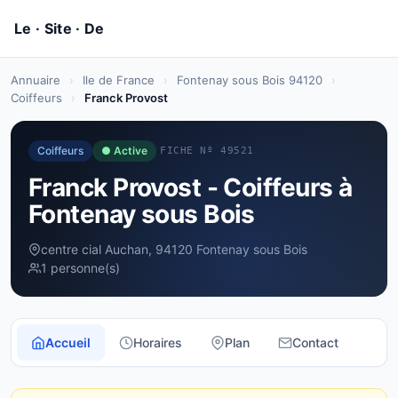
Annuaire
›
Ile de France
›
Fontenay sous Bois 94120
›
Coiffeurs
›
Franck Provost
Coiffeurs
● Active
FICHE Nº 49521
Franck Provost - Coiffeurs à
Fontenay sous Bois
centre cial Auchan, 94120 Fontenay sous Bois
1 personne(s)
Accueil
Horaires
Plan
Contact