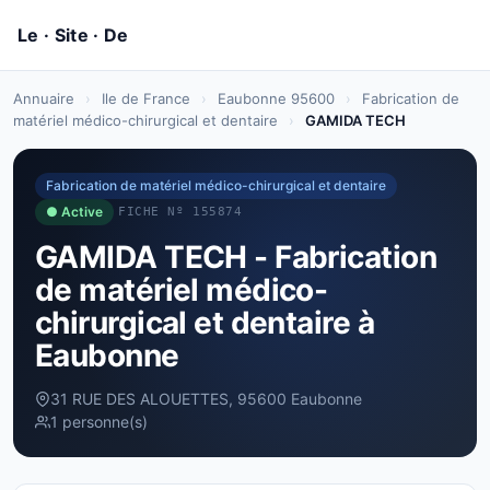
Annuaire
›
Ile de France
›
Eaubonne 95600
›
Fabrication de
matériel médico-chirurgical et dentaire
›
GAMIDA TECH
Fabrication de matériel médico-chirurgical et dentaire
● Active
FICHE Nº 155874
GAMIDA TECH - Fabrication
de matériel médico-
chirurgical et dentaire à
Eaubonne
31 RUE DES ALOUETTES, 95600 Eaubonne
1 personne(s)