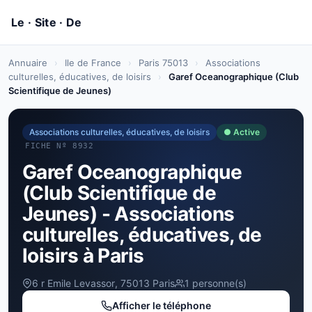
Annuaire
›
Ile de France
›
Paris 75013
›
Associations
culturelles, éducatives, de loisirs
›
Garef Oceanographique (Club
Scientifique de Jeunes)
Associations culturelles, éducatives, de loisirs
● Active
FICHE Nº 8932
Garef Oceanographique
(Club Scientifique de
Jeunes) - Associations
culturelles, éducatives, de
loisirs à Paris
6 r Emile Levassor, 75013 Paris
1 personne(s)
Afficher le téléphone