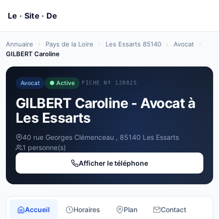
Annuaire
›
Pays de la Loire
›
Les Essarts 85140
›
Avocat
›
GILBERT Caroline
Avocat
● Active
FICHE Nº 128825
GILBERT Caroline - Avocat à
Les Essarts
40 rue Georges Clémenceau , 85140 Les Essarts
1 personne(s)
Afficher le téléphone
Accueil
Horaires
Plan
Contact