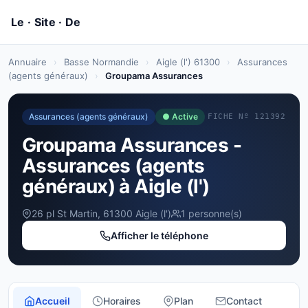
Annuaire
›
Basse Normandie
›
Aigle (l') 61300
›
Assurances
(agents généraux)
›
Groupama Assurances
Assurances (agents généraux)
● Active
FICHE Nº 121392
Groupama Assurances -
Assurances (agents
généraux) à Aigle (l')
26 pl St Martin, 61300 Aigle (l')
1 personne(s)
Afficher le téléphone
Accueil
Horaires
Plan
Contact