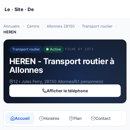
Annuaire
›
Centre
›
Allonnes 28150
›
Transport routier
›
HEREN
Transport routier
● Active
FICHE Nº 2973
HEREN - Transport routier à
Allonnes
12 r Jules Ferry, 28150 Allonnes
1 personne(s)
Afficher le téléphone
Accueil
Horaires
Plan
Contact