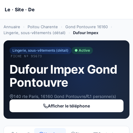
Annuaire
›
Poitou Charente
›
Gond Pontouvre 16160
›
Lingerie, sous-vêtements (détail)
›
Dufour Impex
Lingerie, sous-vêtements (détail)
● Active
FICHE Nº 95673
Dufour Impex Gond
Pontouvre
140 rte Paris, 16160 Gond Pontouvre
1 personne(s)
Afficher le téléphone