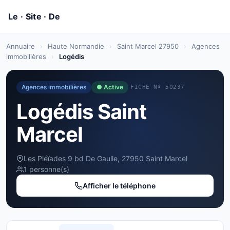
Annuaire
›
Haute Normandie
›
Saint Marcel 27950
›
Agences
immobilières
›
Logédis
Agences immobilières
● Active
FICHE Nº 50237
Logédis Saint
Marcel
Les Pléïades 9 bd De Gaulle, 27950 Saint Marcel
1 personne(s)
Afficher le téléphone