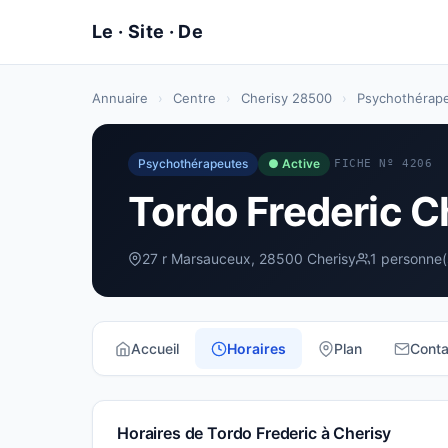
Annuaire
›
Centre
›
Cherisy 28500
›
Psychothérap
Psychothérapeutes
● Active
FICHE Nº 4206
Tordo Frederic C
27 r Marsauceux, 28500 Cherisy
1 personne(
Accueil
Horaires
Plan
Conta
Horaires de Tordo Frederic à Cherisy