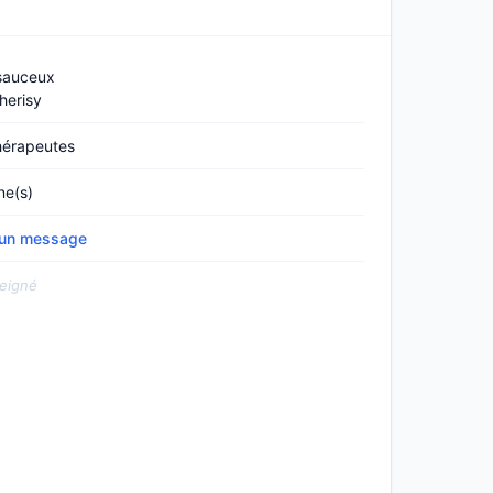
sauceux
herisy
hérapeutes
ne(s)
 un message
eigné