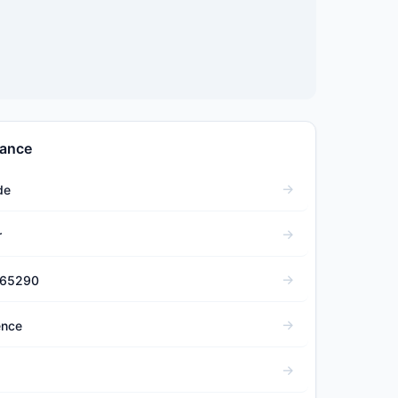
rance
de
r
465290
ence