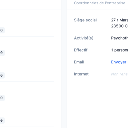
Coordonnées de l'entreprise
Siège social
27 r Mar
28500 C
00
Activité(s)
Psychot
Effectif
1 person
00
Email
Envoyer
Internet
Non rens
00
00
00