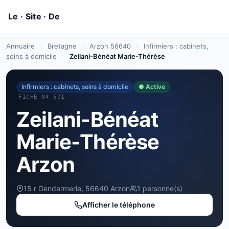
Annuaire
›
Bretagne
›
Arzon 56640
›
Infirmiers : cabinets,
soins à domicile
›
Zeilani-Bénéat Marie-Thérèse
Infirmiers : cabinets, soins à domicile
● Active
FICHE Nº 571
Zeilani-Bénéat
Marie-Thérèse
Arzon
15 r Gendarmerie, 56640 Arzon
1 personne(s)
Afficher le téléphone