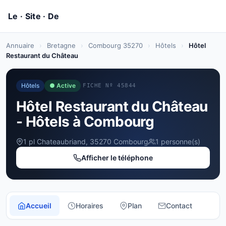
Annuaire
›
Bretagne
›
Combourg 35270
›
Hôtels
›
Hôtel
Restaurant du Château
Hôtels
● Active
FICHE Nº 45844
Hôtel Restaurant du Château
- Hôtels à Combourg
1 pl Chateaubriand, 35270 Combourg
1 personne(s)
Afficher le téléphone
Accueil
Horaires
Plan
Contact