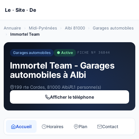
Annuaire
›
Midi-Pyrénées
›
Albi 81000
›
Garages automobiles
›
Immortel Team
Garages automobiles
● Active
FICHE Nº 36844
Immortel Team - Garages
automobiles à Albi
199 rte Cordes, 81000 Albi
1 personne(s)
Afficher le téléphone
Accueil
Horaires
Plan
Contact