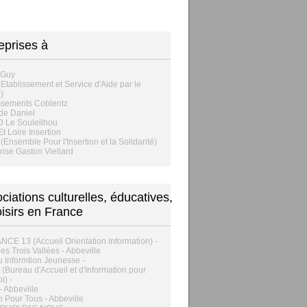
eprises à
 Guy
Etablissement et Service d'Aide par le
)
ssements Coblentz
de Daniel
 Le Souleilhou
Et Loire Insertion
 (Ensemble Pour l'Insertion et la Solidarité)
rise Gaston Viellard
ciations culturelles, éducatives,
oisirs en France
CE 13 (Accueil Orientation Information) -
es Trois Vallées - Abbeville
 Informtion Jeunesse -
E (Bureau d'Accueil et d'Information pour
i) -
 Abbeville
 Pour Tous - Abbeville