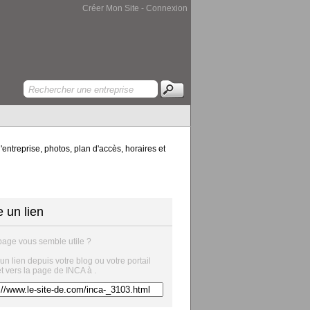
Créer Mon Site
-
Connexion
'entreprise, photos, plan d'accès, horaires et
e un lien
page vous semble utile ?
 un lien depuis votre blog ou votre portail
et vers la page de INCA à .