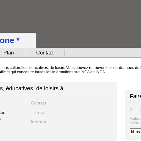
hone *
Plan
Contact
tions culturelles, éducatives, de loisirs Vous pouvez retrouver les coordonnées de l
fficiel qui concentre toutes les informations sur INCA de INCA
s, éducatives, de loisirs à
Fair
Contact :
Cette 
les,
Email :
s
Faites
Internet :
Intern