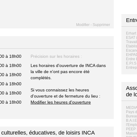
Entr
Modifier
-
Supprimer
Erhart
ESAT (
Travail
Etabli
Escan
EHPAD
00 à 18h00
Précision sur les horaires :
Erdre 
E.P.I.S
00 à 18h00
Les horaires d'ouverture de INCA dans
Entrep
la ville de n'ont pas encore été
00 à 18h00
complétés.
00 à 18h00
Asso
Si vous connaissez les heures
00 à 18h00
de l
d'ouverture et de fermeture du lieu :
00 à 18h00
Modifier les heures d'ouverture
MEDIAN
Pays d
Bureau
B.A.I.
l'Emplo
PEEP -
culturelles, éducatives, de loisirs INCA
Maison