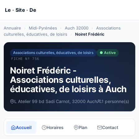
Annuaire
›
Midi-Pyrénées
›
Auch 32000
›
Associations
culturelles, éducatives, de loisirs
›
Noiret Frédéric
Associations culturelles, éducatives, de loisirs
● Active
FICHE Nº 756
Noiret Frédéric -
Associations culturelles,
éducatives, de loisirs à Auch
L Atelier 99 bd Sadi Carnot, 32000 Auch
1 personne(s)
Accueil
Horaires
Plan
Contact