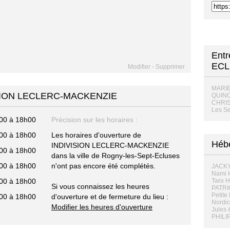
Ent
ECL
Modifier
-
Supprimer
MARI
IVISION LECLERC-MACKENZIE
QUIN
CHRI
Les Se
00 à 18h00
Précision sur les horaires :
00 à 18h00
Les horaires d'ouverture de
Hébe
INDIVISION LECLERC-MACKENZIE
00 à 18h00
dans la ville de Rogny-les-Sept-Ecluses
00 à 18h00
n'ont pas encore été complétés.
JACKY
Nami H
00 à 18h00
Twix H
Si vous connaissez les heures
PATRIC
Petite
00 à 18h00
d'ouverture et de fermeture du lieu :
Nordic
Modifier les heures d'ouverture
Jules 
PHILI