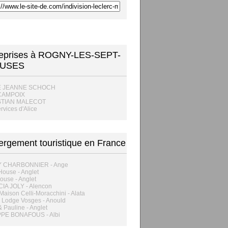
reprises à ROGNY-LES-SEPT-
USES
E JEANNE SCHOCH
CAMPOIX
STIAN MALECOT
rvices d'Alice
rgement touristique en France
 CHARBONNIER - Ange
ouse - Anglet
ouse - Anglet
IA JOLY - Alencon
 Maison Celli-Moracchini - Alata
 Lodge Vosges - Anould
& Pauline - Anglet
PPE BONAFOUS - Albi