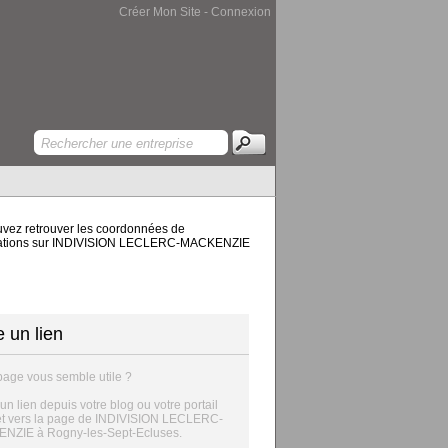
Créer Mon Site
-
Connexion
vez retrouver les coordonnées de
 informations sur INDIVISION LECLERC-MACKENZIE
e un lien
page vous semble utile ?
 un lien depuis votre blog ou votre portail
et vers la page de INDIVISION LECLERC-
NZIE à Rogny-les-Sept-Ecluses.