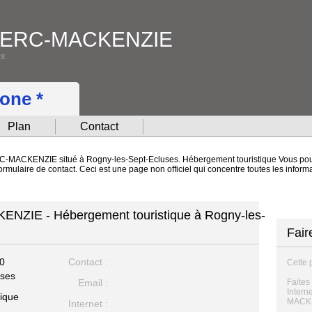
CLERC-MACKENZIE
es
hone *
Plan
Contact
C-MACKENZIE situé à Rogny-les-Sept-Ecluses. Hébergement touristique Vous pou
et formulaire de contact. Ceci est une page non officiel qui concentre toutes les
ZIE - Hébergement touristique à Rogny-les-
Fair
0
Contact :
Cette 
uses
Email :
Faites
Intern
ique
MACKE
Internet :