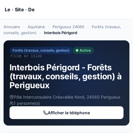
Annuaire
›
Aquitaine
›
Perigueux 24060
›
Forêts (travaux,
conseils, gestion)
›
Interbois Périgord
Forêts (travaux, conseils, gestion)
● Active
FICHE Nº 15100
Interbois Périgord - Forêts
(travaux, conseils, gestion) à
Perigueux
Pôle Interconsulaire Créavallée Nord, 24060 Perigueux
1 personne(s)
Afficher le téléphone