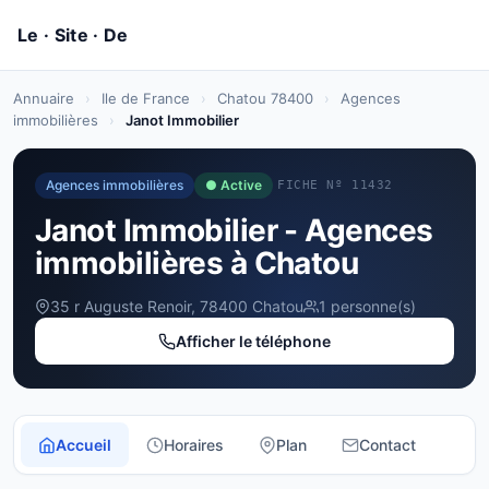
Annuaire
›
Ile de France
›
Chatou 78400
›
Agences
immobilières
›
Janot Immobilier
Agences immobilières
● Active
FICHE Nº 11432
Janot Immobilier - Agences
immobilières à Chatou
35 r Auguste Renoir, 78400 Chatou
1 personne(s)
Afficher le téléphone
Accueil
Horaires
Plan
Contact