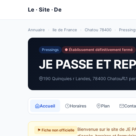
Annuaire
›
Ile de France
›
Chatou 78400
›
Pressing
Pressings
● Établissement définitivement fermé
JE PASSE ET REP
190 Quinquies r Landes, 78400 Chatou
1 pe
Accueil
Horaires
Plan
Conta
Bienvenue sur le site de JE 
⚑ Fiche non officielle
d'accès, horaires et formulai