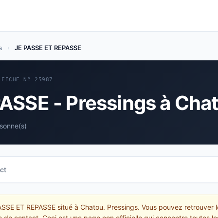
s
›
JE PASSE ET REPASSE
FICHE Nº 25987
ASSE - Pressings à Cha
rsonne(s)
ct
PASSE ET REPASSE situé à Chatou. Pressings. Vous pouvez retrouver l
re de contact. Ceci est une page non officielle qui concentre toutes