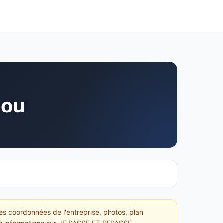
tou
es coordonnées de l'entreprise, photos, plan
 les informations sur JE PASSE ET REPASSE.