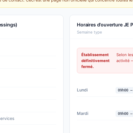
essings)
Horaires d'ouverture JE
Semaine type
Établissement
Selon le
définitivement
activité
fermé.
Lundi
09h00 —
Mardi
09h00 —
services