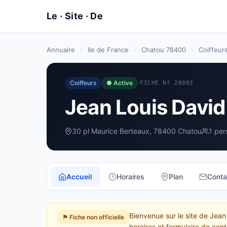
Annuaire
›
Ile de France
›
Chatou 78400
›
Coiffeur
Coiffeurs
● Active
FICHE Nº 28003
Jean Louis David
30 pl Maurice Berteaux, 78400 Chatou
1 per
Accueil
Horaires
Plan
Conta
Bienvenue sur le site de Jean
⚑ Fiche non officielle
horaires et formulaire de cont