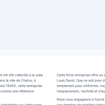
 ont été collectés à la suite
Cette fiche entreprise offre un
ns la ville de Chatou, à
Louis David. Que ce soit pour 
stal 78400, cette entreprise
simplement pour s'informer, vous
e comme une référence
l'emplacement, l'activité et d'a
Nous nous engageons à fournir 
ns présentées sur cette page
ces données de manière claire e