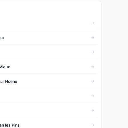
aux
Vieux
sur Hoene
an les Pins