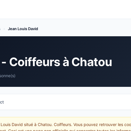
s
›
Jean Louis David
 - Coiffeurs à Chatou
sonne(s)
ct
 Louis David situé à Chatou. Coiffeurs. Vous pouvez retrouver les coo
act. Ceci est une page non officielle qui concentre toutes les inform