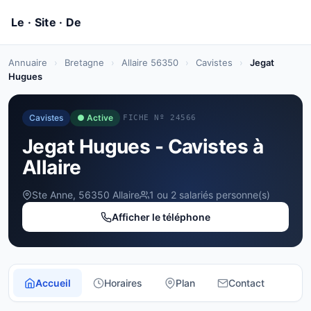
Annuaire
›
Bretagne
›
Allaire 56350
›
Cavistes
›
Jegat
Hugues
Cavistes
● Active
FICHE Nº 24566
Jegat Hugues - Cavistes à
Allaire
Ste Anne, 56350 Allaire
1 ou 2 salariés personne(s)
Afficher le téléphone
Accueil
Horaires
Plan
Contact