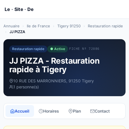
Annuaire
›
Ile de France
›
Tigery 91250
›
Restauration rapide
›
JJ PIZZA
Restauration rapide
● Active
FICHE Nº 72086
JJ PIZZA - Restauration
rapide à Tigery
10 RUE DES MARRONNIERS, 91250 Tigery
1 personne(s)
Accueil
Horaires
Plan
Contact