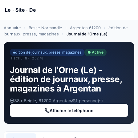
Annuaire
›
Basse Normandie
›
Argentan 61200
›
édition de
journaux, presse, magazines
›
Journal de l'Orne (Le)
édition de journaux, presse, magazines
● Active
FICHE Nº 26270
Journal de l'Orne (Le) -
édition de journaux, presse,
magazines à Argentan
38 r Beigle, 61200 Argentan
1 personne(s)
Afficher le téléphone