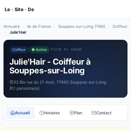
Annuaire
›
Ile de France
›
Souppes-sur-Loing 77460
›
Coiffeur
›
Julie'Hair
Coiffeur
● Active
FICHE Nº 49680
Julie'Hair - Coiffeur à
Souppes-sur-Loing
32 Bis rue du 21 Aout, 77460 Souppes-sur-Loing
1 personne(s)
Accueil
Horaires
Plan
Contact