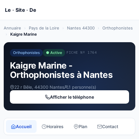
Annuaire
›
Pays de la Loire
›
Nantes 44300
›
Orthophonistes
›
Kaigre Marine
Orthophonistes
● Active
FICHE Nº 1764
Kaigre Marine -
Orthophonistes à Nantes
22 r Bêle, 44300 Nantes
1 personne(s)
Afficher le téléphone
Accueil
Horaires
Plan
Contact