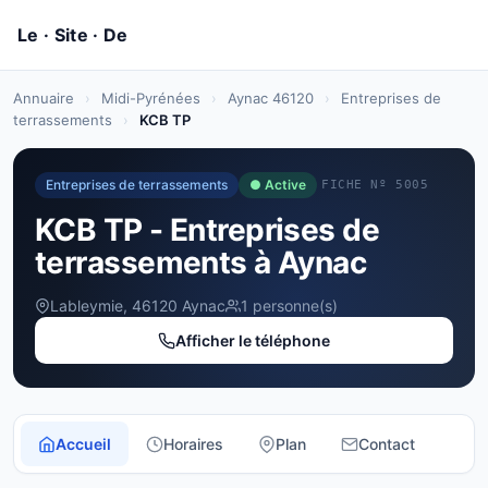
Annuaire
›
Midi-Pyrénées
›
Aynac 46120
›
Entreprises de
terrassements
›
KCB TP
Entreprises de terrassements
● Active
FICHE Nº 5005
KCB TP - Entreprises de
terrassements à Aynac
Lableymie, 46120 Aynac
1 personne(s)
Afficher le téléphone
Accueil
Horaires
Plan
Contact