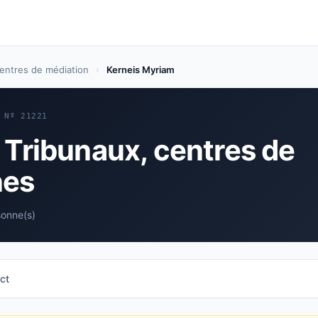
centres de médiation
›
Kerneis Myriam
 Nº 21221
 Tribunaux, centres de
nes
sonne(s)
ct