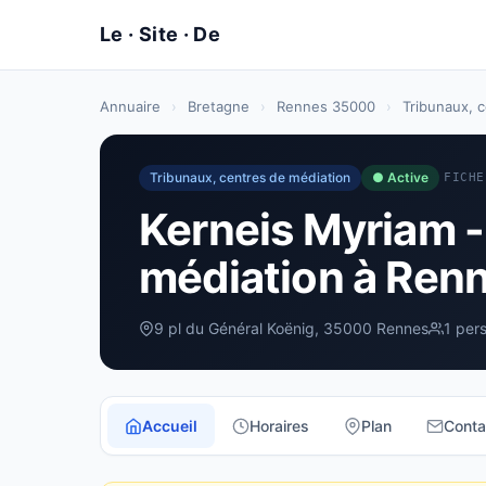
Annuaire
›
Bretagne
›
Rennes 35000
›
Tribunaux, 
Tribunaux, centres de médiation
● Active
FICHE
Kerneis Myriam -
médiation à Ren
9 pl du Général Koënig, 35000 Rennes
1 per
Accueil
Horaires
Plan
Conta