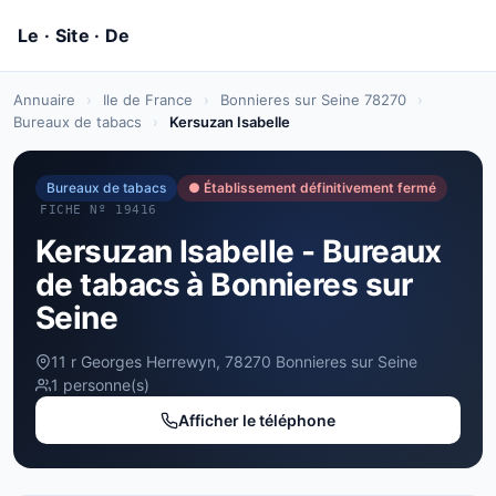
Annuaire
›
Ile de France
›
Bonnieres sur Seine 78270
›
Bureaux de tabacs
›
Kersuzan Isabelle
Bureaux de tabacs
● Établissement définitivement fermé
FICHE Nº 19416
Kersuzan Isabelle - Bureaux
de tabacs à Bonnieres sur
Seine
11 r Georges Herrewyn, 78270 Bonnieres sur Seine
1 personne(s)
Afficher le téléphone