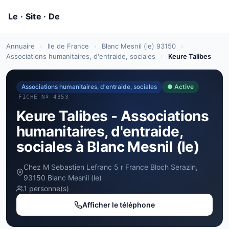
Annuaire
›
Ile de France
›
Blanc Mesnil (le) 93150
›
Associations humanitaires, d'entraide, sociales
›
Keure Talibes
Associations humanitaires, d'entraide, sociales
● Active
FICHE Nº 4353
Keure Talibes - Associations
humanitaires, d'entraide,
sociales à Blanc Mesnil (le)
Chez M Sebastien Lefranc 5 r France Bloch Serazin,
93150 Blanc Mesnil (le)
1 personne(s)
Afficher le téléphone