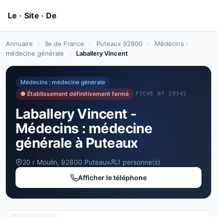
Annuaire
›
Ile de France
›
Puteaux 92800
›
Médecins :
médecine générale
›
Laballery Vincent
Médecins : médecine générale
● Établissement définitivement fermé
FICHE Nº 29342
Laballery Vincent -
Médecins : médecine
générale à Puteaux
20 r Moulin, 92800 Puteaux
1 personne(s)
Afficher le téléphone