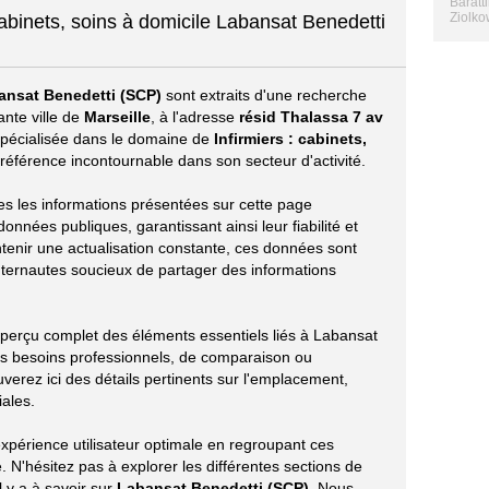
Baratt
Ziolko
 cabinets, soins à domicile Labansat Benedetti
ansat Benedetti (SCP)
sont extraits d'une recherche
nte ville de
Marseille
, à l'adresse
résid Thalassa 7 av
Spécialisée dans le domaine de
Infirmiers : cabinets,
e référence incontournable dans son secteur d'activité.
tes les informations présentées sur cette page
onnées publiques, garantissant ainsi leur fiabilité et
ntenir une actualisation constante, ces données sont
nternautes soucieux de partager des informations
 aperçu complet des éléments essentiels liés à Labansat
es besoins professionnels, de comparaison ou
verez ici des détails pertinents sur l'emplacement,
iales.
xpérience utilisateur optimale en regroupant ces
 N'hésitez pas à explorer les différentes sections de
l y a à savoir sur
Labansat Benedetti (SCP)
. Nous