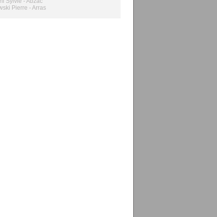
ini Sylvie - Abzac
wski Pierre - Arras