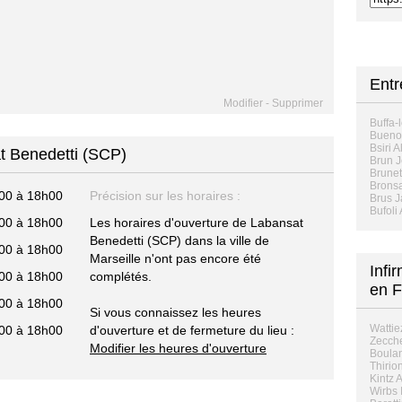
Ent
Modifier
-
Supprimer
Buffa-l
Bueno 
Bsiri A
t Benedetti (SCP)
Brun 
Brune
Brons
00 à 18h00
Précision sur les horaires :
Brus 
Bufoli 
00 à 18h00
Les horaires d'ouverture de Labansat
Benedetti (SCP) dans la ville de
00 à 18h00
Marseille n'ont pas encore été
Infi
00 à 18h00
complétés.
en F
00 à 18h00
Si vous connaissez les heures
Wattie
00 à 18h00
d'ouverture et de fermeture du lieu :
Zecche
Modifier les heures d'ouverture
Boulan
Thirio
Kintz 
Wirbs 