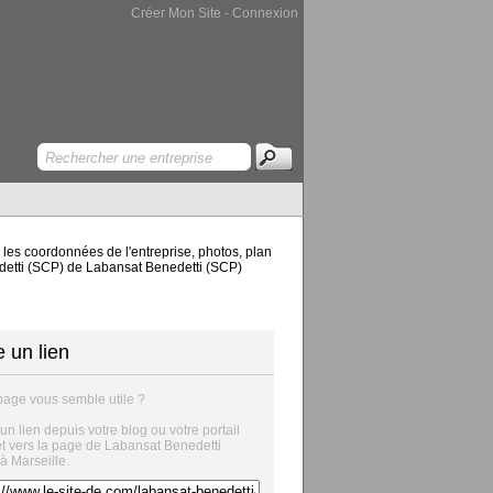
Créer Mon Site
-
Connexion
 les coordonnées de l'entreprise, photos, plan
nedetti (SCP) de Labansat Benedetti (SCP)
e un lien
page vous semble utile ?
 un lien depuis votre blog ou votre portail
et vers la page de Labansat Benedetti
à Marseille.