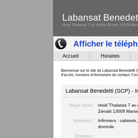
Labansat Benedet
résid Thalassa 7 av André Zénatti 13008 Mars
Afficher le télép
Accueil
Horaires
Bienvenue sur le site de Labansat Benedetti (S
d'accès, horaires et formulaire de contact. Ce
Labansat Benedetti (SCP) - Inf
Siege social :
résid Thalassa 7 av
Zénatti
13008 Marsei
Activité(s) :
Infirmiers : cabinets,
domicile
Directeur :