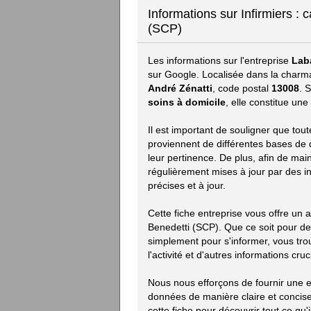
Informations sur Infirmiers :
(SCP)
Les informations sur l'entreprise
Lab
sur Google. Localisée dans la charma
André Zénatti
, code postal
13008
. 
soins à domicile
, elle constitue un
Il est important de souligner que tou
proviennent de différentes bases de d
leur pertinence. De plus, afin de mai
régulièrement mises à jour par des i
précises et à jour.
Cette fiche entreprise vous offre un
Benedetti (SCP). Que ce soit pour d
simplement pour s'informer, vous trou
l'activité et d'autres informations cruc
Nous nous efforçons de fournir une e
données de manière claire et concise.
cette fiche pour découvrir tout ce qu'i