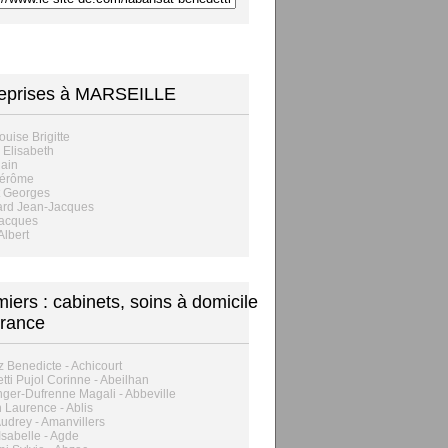
reprises à MARSEILLE
ouise Brigitte
Elisabeth
lain
Jérôme
t Georges
ard Jean-Jacques
Jacques
Albert
rmiers : cabinets, soins à domicile
rance
z Benedicte - Achicourt
tti Pujol Corinne - Abeilhan
ger-Dufrenne Magali - Abbeville
n Laurence - Ablis
Audrey - Amanvillers
Isabelle - Agde