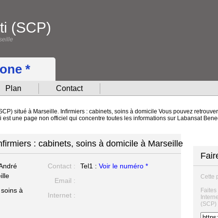
ti (SCP)
eille
hone *
Plan
Contact
CP) situé à Marseille. Infirmiers : cabinets, soins à domicile Vous pouvez retrouver
ci est une page non officiel qui concentre toutes les informations sur Labansat Be
irmiers : cabinets, soins à domicile à Marseille
Fair
 André
Contact :
Tel1 :
Voir le numéro *
lle
Cette 
Email :
 soins à
Faites
Internet :
Intern
(SCP) 