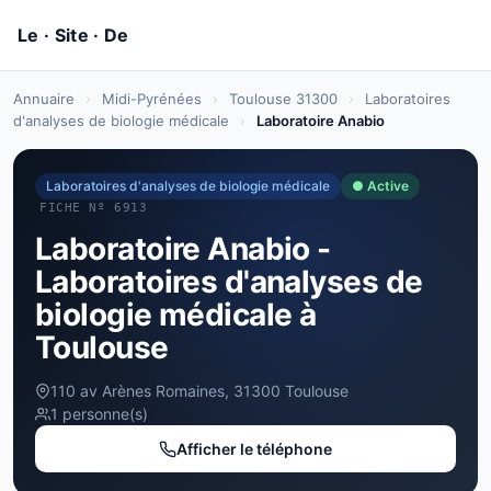
Annuaire
›
Midi-Pyrénées
›
Toulouse 31300
›
Laboratoires
d'analyses de biologie médicale
›
Laboratoire Anabio
Laboratoires d'analyses de biologie médicale
● Active
FICHE Nº 6913
Laboratoire Anabio -
Laboratoires d'analyses de
biologie médicale à
Toulouse
110 av Arènes Romaines, 31300 Toulouse
1 personne(s)
Afficher le téléphone