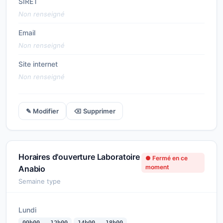
SIRET
Non renseigné
Email
Non renseigné
Site internet
Non renseigné
✎ Modifier
⌫ Supprimer
Horaires d'ouverture Laboratoire
● Fermé en ce
moment
Anabio
Semaine type
Lundi