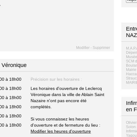
Entr
NAZ
Modifier
-
Supprimer
M.A.P.
Dépen
Musée
SCM de
q Véronique
Boulan
Mairie
Hacca
Strauc
00 à 18h00
Précision sur les horaires :
MAIRI
00 à 18h00
Les horaires d'ouverture de Leclercq
Véronique dans la ville de Ablain Saint
00 à 18h00
Nazaire n'ont pas encore été
Infi
00 à 18h00
complétés.
en F
00 à 18h00
Si vous connaissez les heures
Olivie
00 à 18h00
d'ouverture et de fermeture du lieu :
Solon 
Modifier les heures d'ouverture
Infirmi
Yagoub