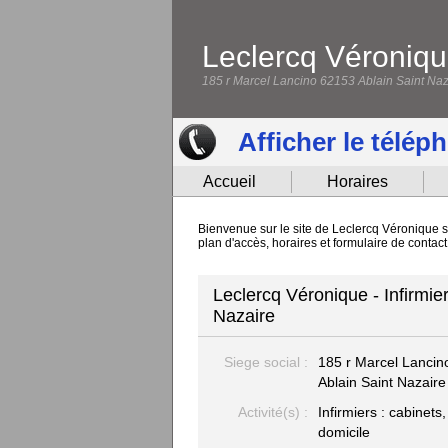
Leclercq Véroniq
185 r Marcel Lancino 62153 Ablain Saint Naz
Afficher le télép
Accueil
Horaires
Bienvenue sur le site de Leclercq Véronique si
plan d'accès, horaires et formulaire de contac
Leclercq Véronique - Infirmier
Nazaire
Siege social :
185 r Marcel Lanci
Ablain Saint Nazaire
Activité(s) :
Infirmiers : cabinets,
domicile