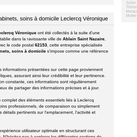
Solon 
Thirio
Marqui
Muller
 cabinets, soins à domicile Leclercq Véronique
eclercq Véronique
ont été collectés à la suite d'une
ablie dans la ravissante ville de
Ablain Saint Nazaire
,
vec le code postal
62153
, cette entreprise spécialisée
inets, soins à domicile
s'impose comme une référence
les informations présentées sur cette page proviennent
ues, assurant ainsi leur crédibilité et leur pertinence.
ion constante, ces informations sont régulièrement
eux de partager des informations précises et à jour.
u complet des éléments essentiels liés à Leclercq
oins professionnels, de comparaison ou simplement
 détails pertinents sur l'emplacement, l'activité et
périence utilisateur optimale en structurant ces
 N'hésitez pas à explorer les différentes sections de