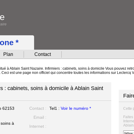
ue
aire
hone *
Plan
Contact
tué à Ablain Saint Nazaire. Infirmiers : cabinets, soins à domicile Vous pouvez retr
t. Ceci est une page non officiel qui concentre toutes les informations sur Leclerc
s : cabinets, soins à domicile à Ablain Saint
Fair
no
62153
Contact :
Tel1 :
Voir le numéro *
Cette 
Email :
Faites
Intern
 soins à
Ablain
Internet :