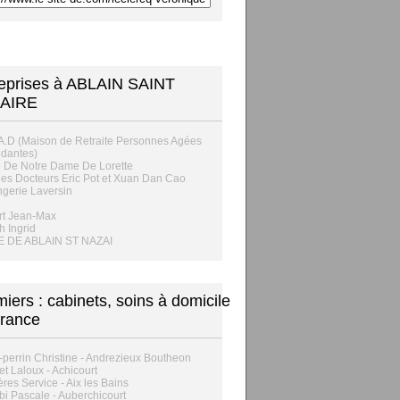
eprises à ABLAIN SAINT
AIRE
A.D (Maison de Retraite Personnes Agées
dantes)
 De Notre Dame De Lorette
s Docteurs Eric Pot et Xuan Dan Cao
gerie Laversin
rt Jean-Max
h Ingrid
E DE ABLAIN ST NAZAI
rmiers : cabinets, soins à domicile
rance
r-perrin Christine - Andrezieux Boutheon
et Laloux - Achicourt
ères Service - Aix les Bains
i Pascale - Auberchicourt