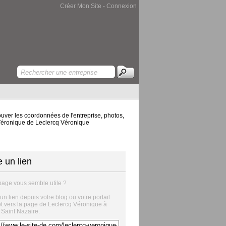
Créer Mon Site
-
Connexion
ouver les coordonnées de l'entreprise, photos,
q Véronique de Leclercq Véronique
e un lien
page vous semble utile ?
 un lien depuis votre blog ou votre portail
et vers la page de Leclercq Véronique à
 Saint Nazaire.