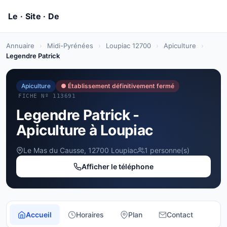
Annuaire
›
Midi-Pyrénées
›
Loupiac 12700
›
Apiculture
›
Legendre Patrick
Apiculture
● Établissement définitivement fermé
FICHE Nº 113691
Legendre Patrick -
Apiculture à Loupiac
Le Mas du Causse, 12700 Loupiac
1 personne(s)
Afficher le téléphone
Accueil
Horaires
Plan
Contact