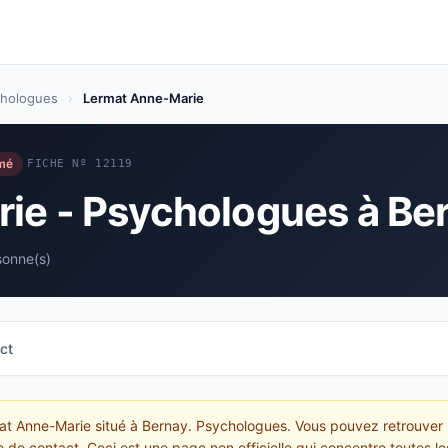
hologues
›
Lermat Anne-Marie
rmé
FICHE Nº 12119
ie - Psychologues à Be
sonne(s)
ct
mat Anne-Marie situé à Bernay. Psychologues. Vous pouvez retrouver l
re de contact. Ceci est une page non officielle qui concentre toutes l