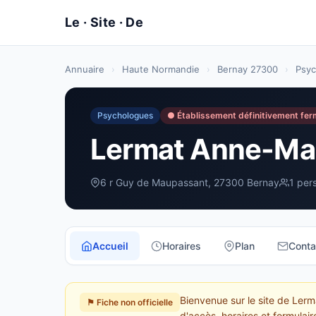
Annuaire
›
Haute Normandie
›
Bernay 27300
›
Psyc
Psychologues
● Établissement définitivement fe
Lermat Anne-Mar
6 r Guy de Maupassant, 27300 Bernay
1 per
Accueil
Horaires
Plan
Conta
Bienvenue sur le site de Ler
⚑ Fiche non officielle
d'accès, horaires et formulai