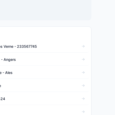
les Verne - 233567745
 - Angers
 - Ales
e
424