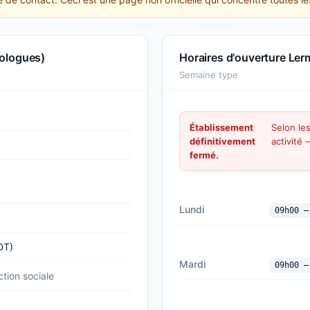
hologues)
Horaires d'ouverture Le
Semaine type
Établissement
Selon le
définitivement
activité
fermé.
Lundi
09h00 —
DT)
Mardi
09h00 —
tion sociale